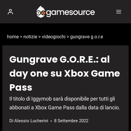
Salta
al
contenuto
home
>
notizie
>
videogiochi
>
gungrave g.o.r.e
Gungrave G.O.R.E.: al
day one su Xbox Game
Pass
Il titolo di Iggymob sarà disponibile per tutti gli
abbonati a Xbox Game Pass dalla data di lancio.
Di
Alessio Lucherini
8 Settembre 2022