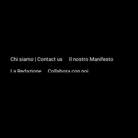
Chi siamo | Contact us
Il nostro Manifesto
La Redazione
Collabora con noi
Advertising/Pubblicità
Modifica il consenso
Cookie policy
Privacy policy
Feed RSS
Sitemap