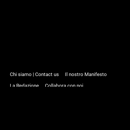
Chi siamo | Contact us
Il nostro Manifesto
La Redazione
Collabora con noi
Advertising/Pubblicità
Modifica il consenso
Cookie policy
Privacy policy
Feed RSS
Sitemap