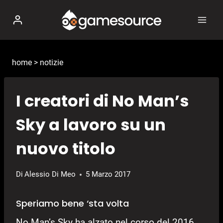
Salta
al
contenuto
home
>
notizie
I creatori di No Man’s
Sky a lavoro su un
nuovo titolo
Di
Alessio Di Meo
5 Marzo 2017
Speriamo bene ‘sta volta
No Man’s Sky ha alzato nel corso del 2016