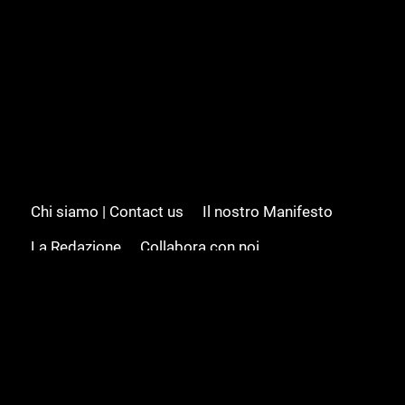
Chi siamo | Contact us
Il nostro Manifesto
La Redazione
Collabora con noi
Advertising/Pubblicità
Modifica il consenso
Cookie policy
Privacy policy
Feed RSS
Sitemap