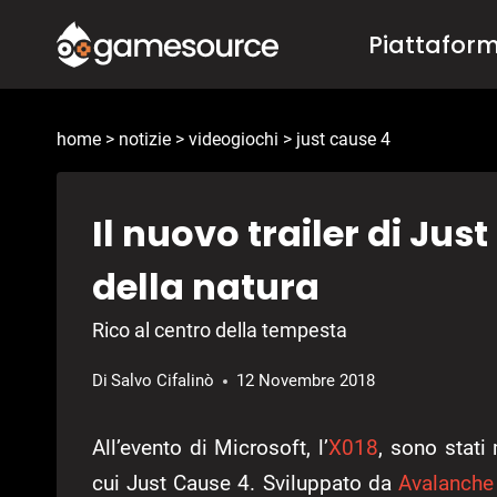
Salta
Piattafor
al
contenuto
home
>
notizie
>
videogiochi
>
just cause 4
Il nuovo trailer di Jus
della natura
Rico al centro della tempesta
Di
Salvo Cifalinò
12 Novembre 2018
All’evento di Microsoft, l’
X018
, sono stati 
cui Just Cause 4. Sviluppato da
Avalanche