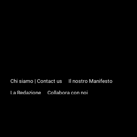
Chi siamo | Contact us
Il nostro Manifesto
La Redazione
Collabora con noi
Advertising/Pubblicità
Modifica il consenso
Cookie policy
Privacy policy
Feed RSS
Sitemap