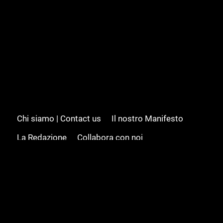
Chi siamo | Contact us
Il nostro Manifesto
La Redazione
Collabora con noi
Advertising/Pubblicità
Modifica il consenso
Cookie policy
Privacy policy
Feed RSS
Sitemap