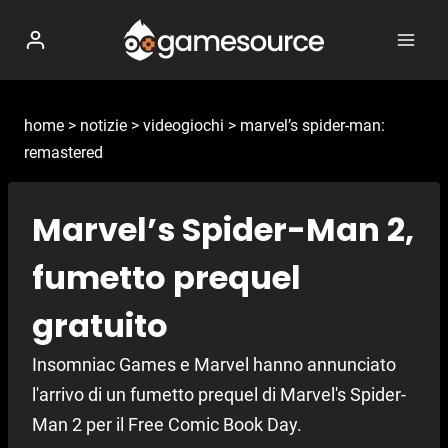
Salta
al
contenuto
home
>
notizie
>
videogiochi
>
marvel’s spider-man:
remastered
Marvel’s Spider-Man 2,
fumetto prequel
gratuito
Insomniac Games e Marvel hanno annunciato
l'arrivo di un fumetto prequel di Marvel's Spider-
Man 2 per il Free Comic Book Day.