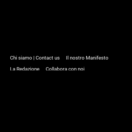
Chi siamo | Contact us
Il nostro Manifesto
La Redazione
Collabora con noi
Advertising/Pubblicità
Modifica il consenso
Cookie policy
Privacy policy
Feed RSS
Sitemap