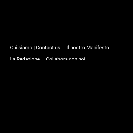
Chi siamo | Contact us
Il nostro Manifesto
La Redazione
Collabora con noi
Advertising/Pubblicità
Modifica il consenso
Cookie policy
Privacy policy
Feed RSS
Sitemap