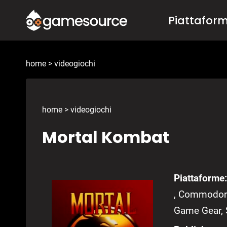
Salta
Piattafor
al
contenuto
home
>
videogiochi
home
>
videogiochi
Mortal Kombat
Piattaforme:
, Commodore
Game Gear,