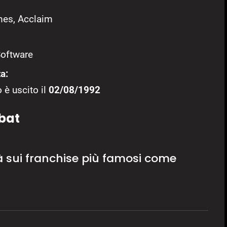
es, Acclaim
Software
a:
 è uscito il
02/08/1992
mbat
à sui franchise più famosi come