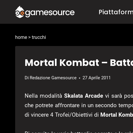
Salta
Piattafor
al
contenuto
home
>
trucchi
Mortal Kombat – Batta
Di
Redazione Gamesource
27 Aprile 2011
Nella modalità
Skalata Arcade
vi sarà po
che potrete affrontare in un secondo temp
di vincere 4 Trofei/Obiettivi di
Mortal Komb