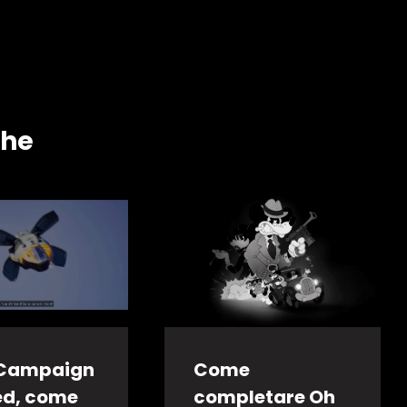
che
 Campaign
Come
ed, come
completare Oh