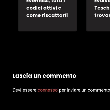
Everness, tutti i
Evolve
codici attivi e
Tesch
come riscattarli
trovar
Lascia un commento
Devi essere
connesso
per inviare un commento