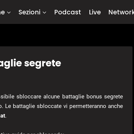
me
Sezioni
Podcast
Live
Networ
glie segrete
ssibile sbloccare alcune battaglie bonus segrete
o. Le battaglie sbloccate vi permetteranno anche
at
.