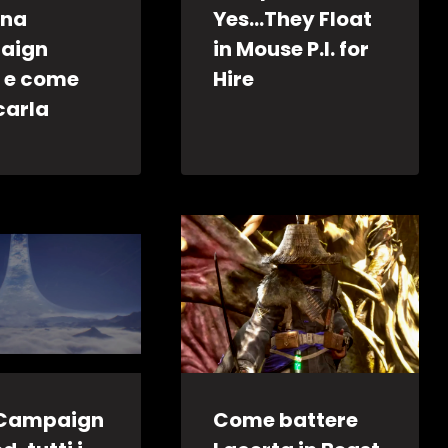
ona
Yes…They Float
aign
in Mouse P.I. for
 e come
Hire
carla
 Campaign
Come battere