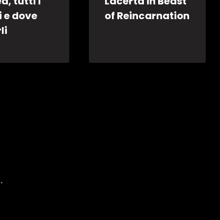
d, tutti i
Lacerta in Beast
i e dove
of Reincarnation
li
.