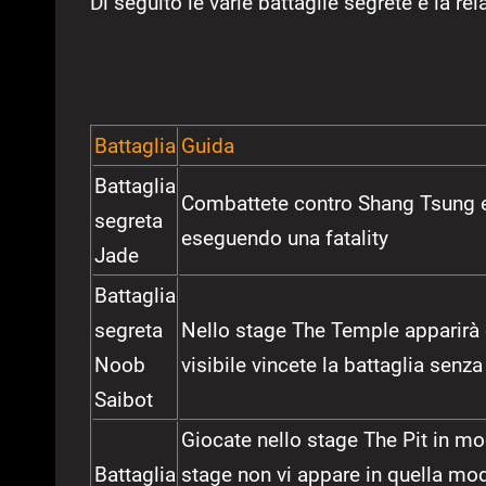
Di seguito le varie battaglie segrete e la re
Battaglia
Guida
Battaglia
Combattete contro Shang Tsung e 
segreta
eseguendo una fatality
Jade
Battaglia
segreta
Nello stage The Temple apparirà
Noob
visibile vincete la battaglia senza
Saibot
Giocate nello stage The Pit in mod
Battaglia
stage non vi appare in quella moda