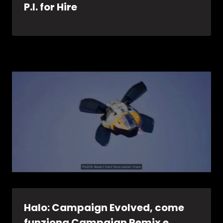
P.I. for Hire
Halo: Campaign Evolved, come
funziona Campaign Remix e