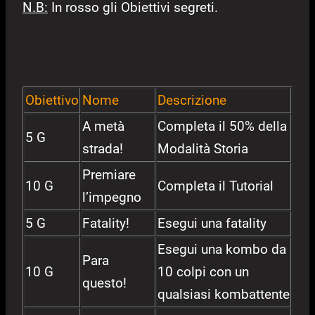
N.B:
In rosso gli Obiettivi segreti.
Obiettivo
Nome
Descrizione
A metà
Completa il 50% della
5 G
strada!
Modalità Storia
Premiare
10 G
Completa il Tutorial
l’impegno
5 G
Fatality!
Esegui una fatality
Esegui una kombo da
Para
10 G
10 colpi con un
questo!
qualsiasi kombattente