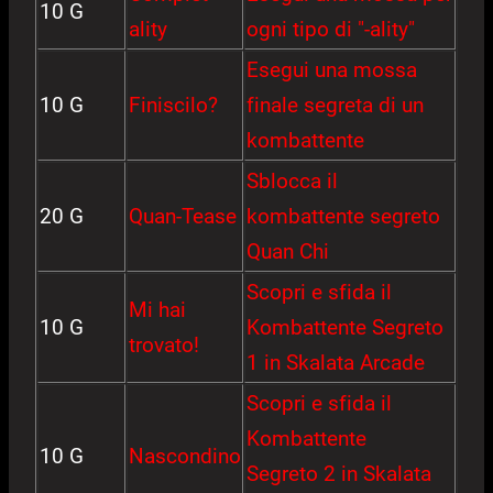
10 G
ality
ogni tipo di "-ality"
Esegui una mossa
10 G
Finiscilo?
finale segreta di un
kombattente
Sblocca il
20 G
Quan-Tease
kombattente segreto
Quan Chi
Scopri e sfida il
Mi hai
10 G
Kombattente Segreto
trovato!
1 in Skalata Arcade
Scopri e sfida il
Kombattente
10 G
Nascondino
Segreto 2 in Skalata