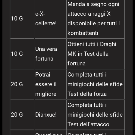
Manda a segno ogni
e-X-
attacco a raggi X
10 G
cellente!
disponibile per tutti i
kombattenti
Ottieni tutti i Draghi
Una vera
10 G
MK in Test della
fortuna
fortuna
Potrai
Completa tutti i
20 G
essere il
minigiochi delle sfide
migliore
Test della forza
Completa tutti i
20 G
Dianxue!
minigiochi delle sfide
Test dell’attacco