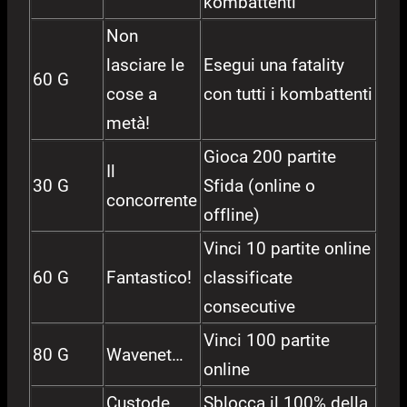
kombattenti
Non
lasciare le
Esegui una fatality
60 G
cose a
con tutti i kombattenti
metà!
Gioca 200 partite
Il
30 G
Sfida (online o
concorrente
offline)
Vinci 10 partite online
60 G
Fantastico!
classificate
consecutive
Vinci 100 partite
80 G
Wavenet…
online
Custode
Sblocca il 100% della