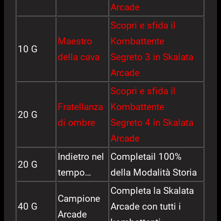
Arcade
Scopri e sfida il
Maestro
Kombattente
10 G
della cava
Segreto 3 in Skalata
Arcade
Scopri e sfida il
Fratellanza
Kombattente
20 G
di ombre
Segreto 4 in Skalata
Arcade
Indietro nel
Completail 100%
20 G
tempo…
della Modalità Storia
Completa la Skalata
Campione
40 G
Arcade con tutti i
Arcade