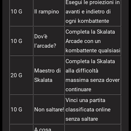
Esegui le proiezioni in
10 G
Il rampino
avanti e indietro di
ogni kombattente
Completa la Skalata
Dov’è
10 G
Arcade con un
l’arcade?
kombattente qualsiasi
Completa la Skalata
Maestro di
alla difficoltà
20 G
Skalata
massima senza dover
continuare
Vinci una partita
10 G
Non saltare!
classificata online
senza saltare
A cosa