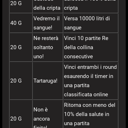
20 G
della cripta
cripta
Vedremo il
Versa 10000 litri di
40 G
sangue!
sangue
Ne resterà
Vinci 10 partite Re
20 G
soltanto
della collina
uno!
consecutive
Vinci entrambi i round
esaurendo il timer in
20 G
Tartaruga!
una partita
classificata online
Ritorna con meno del
Non è
10% della salute in
20 G
ancora
una partita
finita!