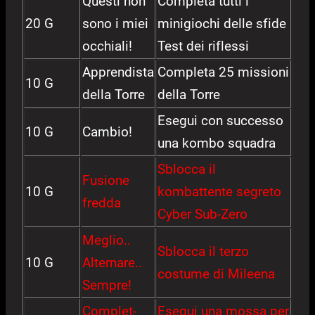
Questi non
Completa tutti i
20 G
sono i miei
minigiochi delle sfide
occhiali!
Test dei riflessi
Apprendista
Completa 25 missioni
10 G
della Torre
della Torre
Esegui con successo
10 G
Cambio!
una kombo squadra
Sblocca il
Fusione
10 G
kombattente segreto
fredda
Cyber Sub-Zero
Meglio..
Sblocca il terzo
10 G
Alternare..
costume di Mileena
Sempre!
Complet-
Esegui una mossa per