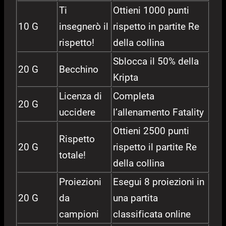
Ti
Ottieni 1000 punti
10 G
insegnerò il
rispetto in partite Re
rispetto!
della collina
Sblocca il 50% della
20 G
Becchino
Kripta
Licenza di
Completa
20 G
uccidere
l’allenamento Fatality
Ottieni 2500 punti
Rispetto
20 G
rispetto il partite Re
totale!
della collina
Proiezioni
Esegui 8 proiezioni in
20 G
da
una partita
campioni
classificata online