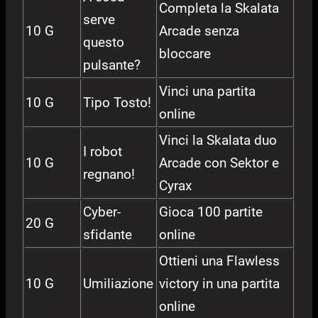
Completa la Skalata
serve
10 G
Arcade senza
questo
bloccare
pulsante?
Vinci una partita
10 G
Tipo Tosto!
online
Vinci la Skalata duo
I robot
10 G
Arcade con Sektor e
regnano!
Cyrax
Cyber-
Gioca 100 partite
20 G
sfidante
online
Ottieni una Flawless
10 G
Umiliazione
victory in una partita
online