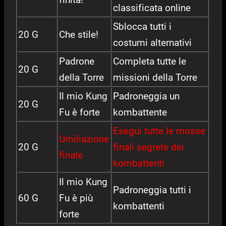
classificata online
Sblocca tutti i
20 G
Che stile!
costumi alternativi
Padrone
Completa tutte le
20 G
della Torre
missioni della Torre
Il mio Kung
Padroneggia un
20 G
Fu è forte
kombattente
Esegui tutte le mosse
Umiliazione
20 G
finali segrete dei
finale
kombattenti
Il mio Kung
Padroneggia tutti i
60 G
Fu è più
kombattenti
forte