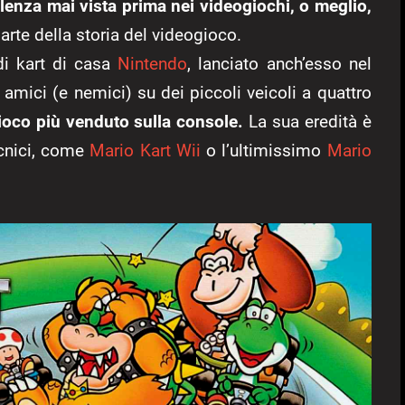
lenza mai vista prima nei videogiochi, o meglio,
parte della storia del videogioco.
di kart di casa
Nintendo
, lanciato anch’esso nel
 amici (e nemici) su dei piccoli veicoli a quattro
ioco più venduto sulla console.
La sua eredità è
ecnici, come
Mario Kart Wii
o l’ultimissimo
Mario