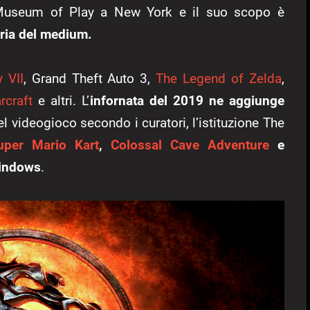
l Museum of Play a New York e il suo scopo è
oria del medium.
 VII
, Grand Theft Auto 3,
The Legend of Zelda
,
rcraft
e altri. L’
infornata del 2019 ne aggiunge
del videogioco secondo i curatori, l’istituzione The
uper Mario Kart
,
Colossal Cave Adventure
e
 Windows
.