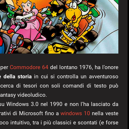
 per
Commodore 64
del lontano 1976, ha l’onore
 della storia
in cui si controlla un avventuroso
icerca di tesori con soli comandi di testo può
antasy videoludico.
vò su Windows 3.0 nel 1990 e non l’ha lasciato da
rativi di Microsoft fino a
windows 10
nella veste
co intuitivo, tra i più classici e scontati (e forse