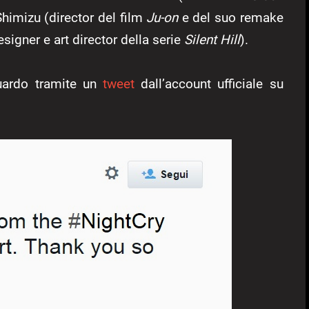
Shimizu (director del film
Ju-on
e del suo remake
esigner e art director della serie
Silent Hill
).
guardo tramite un
tweet
dall’account ufficiale su