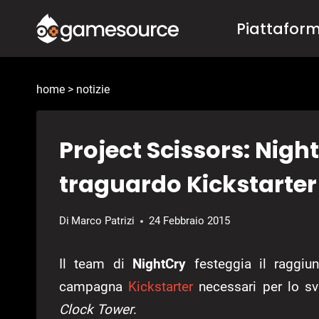
Salta
Piattafor
al
contenuto
home
>
notizie
Project Scissors: Nigh
traguardo Kickstarter
Di
Marco Patrizi
24 Febbraio 2015
Il team di
NightCry
festeggia il raggiun
campagna
Kickstarter
necessari per lo svil
Clock Tower
.