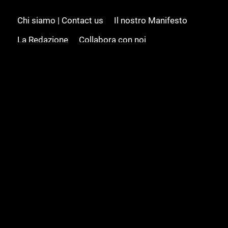
Chi siamo | Contact us
Il nostro Manifesto
La Redazione
Collabora con noi
Advertising/Pubblicità
Modifica il consenso
Cookie policy
Privacy policy
Feed RSS
Sitemap
© 2008 - 2026 Gamesource Italia