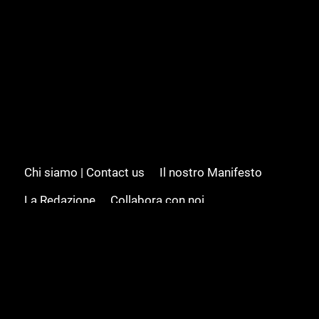
Chi siamo | Contact us
Il nostro Manifesto
La Redazione
Collabora con noi
Advertising/Pubblicità
Modifica il consenso
Cookie policy
Privacy policy
Feed RSS
Sitemap