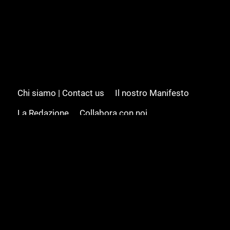
Chi siamo | Contact us
Il nostro Manifesto
La Redazione
Collabora con noi
Advertising/Pubblicità
Modifica il consenso
Cookie policy
Privacy policy
Feed RSS
Sitemap