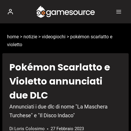
Salta
al
contenuto
home
>
notizie
>
videogiochi
>
pokémon scarlatto e
violetto
Pokémon Scarlatto e
Violetto annunciati
due DLC
Annunciati i due dlc di nome "La Maschera
Turchese" e "Il Disco Indaco"
Di
Loris Colosimo
27 Febbraio 2023