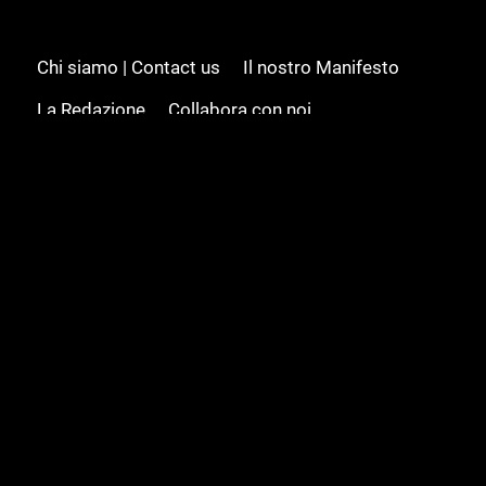
Chi siamo | Contact us
Il nostro Manifesto
La Redazione
Collabora con noi
Advertising/Pubblicità
Modifica il consenso
Cookie policy
Privacy policy
Feed RSS
Sitemap
© 2008 - 2026 Gamesource Italia