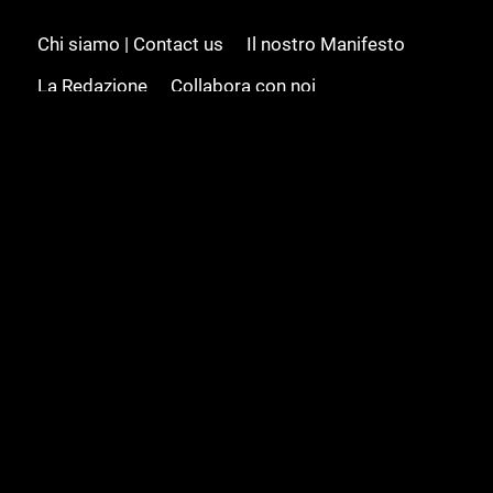
Chi siamo | Contact us
Il nostro Manifesto
La Redazione
Collabora con noi
Advertising/Pubblicità
Modifica il consenso
Cookie policy
Privacy policy
Feed RSS
Sitemap
© 2008 - 2026 Gamesource Italia