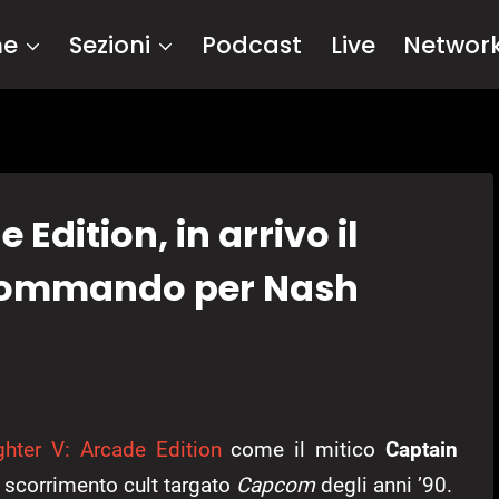
me
Sezioni
Podcast
Live
Networ
 Edition, in arrivo il
Commando per Nash
ghter V: Arcade Edition
come il mitico
Captain
a scorrimento cult targato
Capcom
degli anni ’90.