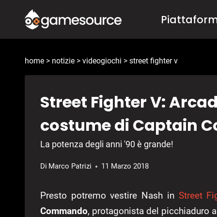
Salta
Piattafor
al
contenuto
home
>
notizie
>
videogiochi
>
street fighter v
Street Fighter V: Arcade
costume di Captain 
La potenza degli anni '90 è grande!
Di
Marco Patrizi
11 Marzo 2018
Presto potremo vestire Nash in
Street Fi
Commando
, protagonista del picchiaduro 