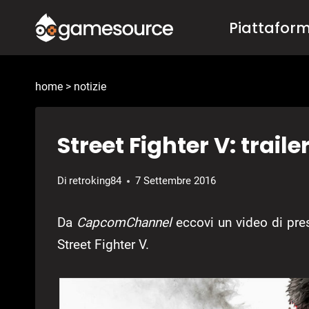
Salta
Piattafor
al
contenuto
home
>
notizie
Street Fighter V: traile
Di
retroking84
7 Settembre 2016
Da
CapcomChannel
eccovi un video di pre
Street Fighter V.