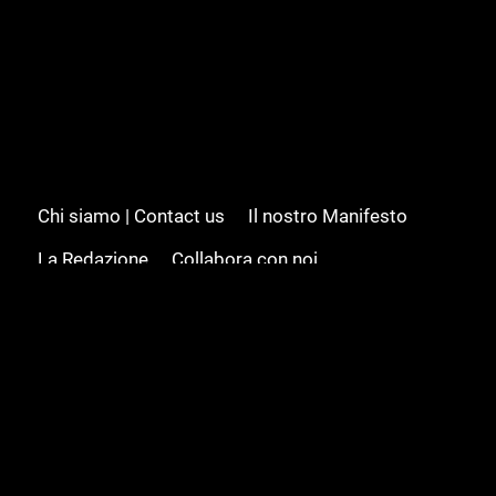
Chi siamo | Contact us
Il nostro Manifesto
La Redazione
Collabora con noi
Advertising/Pubblicità
Modifica il consenso
Cookie policy
Privacy policy
Feed RSS
Sitemap