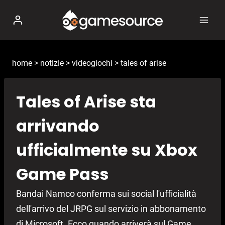
Salta
al
contenuto
home
>
notizie
>
videogiochi
>
tales of arise
Tales of Arise sta
arrivando
ufficialmente su Xbox
Game Pass
Bandai Namco conferma sui social l'ufficialità
dell'arrivo del JRPG sul servizio in abbonamento
di Microsoft. Ecco quando arriverà sul Game