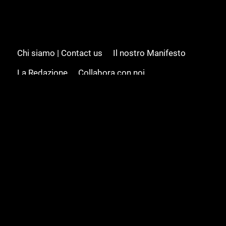
Chi siamo | Contact us
Il nostro Manifesto
La Redazione
Collabora con noi
Advertising/Pubblicità
Modifica il consenso
Cookie policy
Privacy policy
Feed RSS
Sitemap