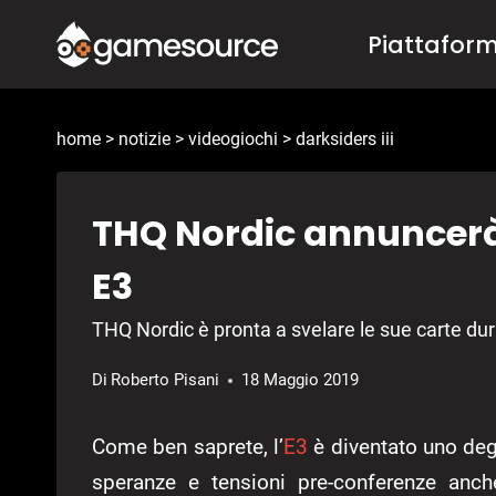
Salta
Piattafor
al
contenuto
home
>
notizie
>
videogiochi
>
darksiders iii
THQ Nordic annuncerà 
E3
THQ Nordic è pronta a svelare le sue carte du
Di
Roberto Pisani
18 Maggio 2019
Come ben saprete, l’
E3
è diventato uno degl
speranze e tensioni pre-conferenze anc