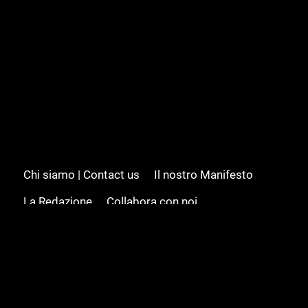
Chi siamo | Contact us
Il nostro Manifesto
La Redazione
Collabora con noi
Advertising/Pubblicità
Modifica il consenso
Cookie policy
Privacy policy
Feed RSS
Sitemap