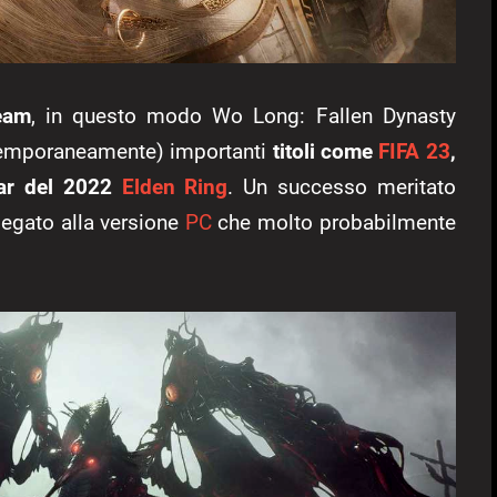
team
, in questo modo Wo Long: Fallen Dynasty
ntemporaneamente) importanti
titoli come
FIFA 23
,
ar del 2022
Elden Ring
. Un successo meritato
egato alla versione
PC
che molto probabilmente