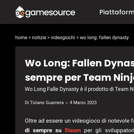
Salta
Piattafor
al
contenuto
home
>
notizie
>
videogiochi
>
wo long: fallen dynasty
Wo Long: Fallen Dynast
sempre per Team Ninj
Wo Long Falle Dynasty è il prodotto di Team Ni
Di
Tiziano Guarnera
4 Marzo 2023
Oltre ad essere un videogioco di notevole f
di sempre su
Steam
per gli sviluppato