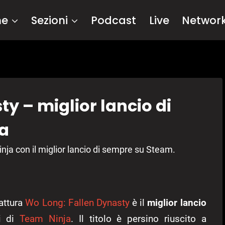
me
Sezioni
Podcast
Live
Networ
y – miglior lancio di
a
nja con il miglior lancio di sempre su Steam.
attura
Wo Long: Fallen Dynasty
è il
miglior lancio
ri di
Team Ninja
. Il titolo è persino riuscito a