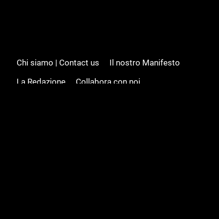
Chi siamo | Contact us
Il nostro Manifesto
La Redazione
Collabora con noi
Advertising/Pubblicità
Modifica il consenso
Cookie policy
Privacy policy
Feed RSS
Sitemap