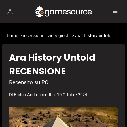
Salta
al
contenuto
home
>
recensioni
>
videogiochi
>
ara: history untold
Ara History Untold
RECENSIONE
Recensito su PC
Di
Enrico Andreuccetti
10 Ottobre 2024