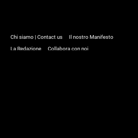
Chi siamo | Contact us
Il nostro Manifesto
La Redazione
Collabora con noi
Advertising/Pubblicità
Modifica il consenso
Cookie policy
Privacy policy
Feed RSS
Sitemap