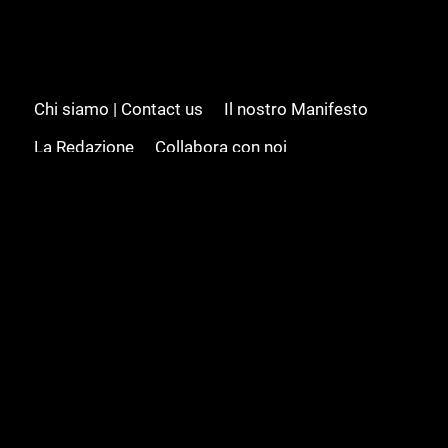
Chi siamo | Contact us
Il nostro Manifesto
La Redazione
Collabora con noi
Advertising/Pubblicità
Modifica il consenso
Cookie policy
Privacy policy
Feed RSS
Sitemap