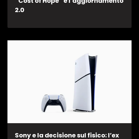
“Cost of Hope” e l’aggiornamento
2.0
Sony e la decisione sul fisico: l’ex