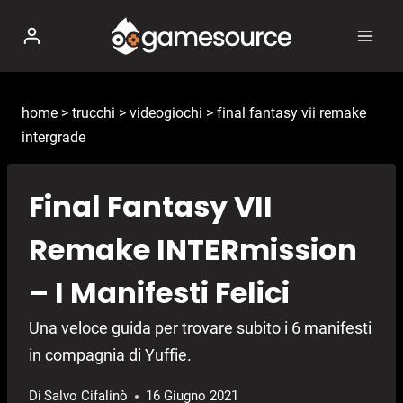
Salta
al
contenuto
home
>
trucchi
>
videogiochi
>
final fantasy vii remake
intergrade
Final Fantasy VII
Remake INTERmission
– I Manifesti Felici
Una veloce guida per trovare subito i 6 manifesti
in compagnia di Yuffie.
Di
Salvo Cifalinò
16 Giugno 2021