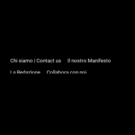
Chi siamo | Contact us
Il nostro Manifesto
La Redazione
Collabora con noi
Advertising/Pubblicità
Modifica il consenso
Cookie policy
Privacy policy
Feed RSS
Sitemap