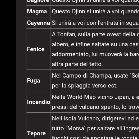
Magma
Questo Djinn si unirà a voi quand
Cayenna
Si unirà a voi con l’entrata in squ
A Tonfan, sulla parte ovest della c
albero, e infine saltate su una ca
Fenice
addormentato, lui muoverà la barc
altra parte del tetto.
Nel Campo di Champa, usate "Schi
Fuga
per la spiaggia verso est.
Nella World Map vicino Jipan, a 
Incendio
pressi del vulcano spento, lo trov
Nell’isola Vulcano, dirigetevi ad e
tutto "Morsa" per saltare all’ingr
Tepore
fuochi così da spostare le roccie 