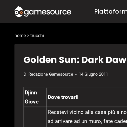
Salta
Piattafor
al
contenuto
home
>
trucchi
Golden Sun: Dark Dawn
Di
Redazione Gamesource
14 Giugno 2011
Djinn
Dove trovarli
Giove
Recatevi vicino alla casa più a no
ad arrivare ad un muro, fate cader