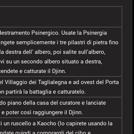
Addestramento Psinergico. Usate la Psinergia
ngete semplicemente i tre pilastri di pietra fino
a destra dell’ albero, poi salite sull’albero,
evi su un secondo albero situato a destra,
cendete e catturate il Djinn.
el Villaggio dei Taglialegna e ad ovest del Porta
 partirà la battaglia e catturatelo.
do piano della casa del curatore e lanciate
e poter così raggiungere il Djinn.
i un ruscello a Kaocho (lo capirete usando la
Andate quindi a comprargli del cibo e