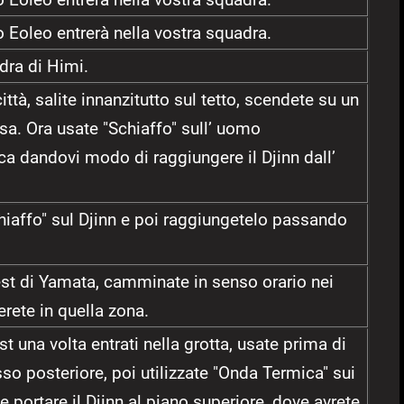
o Eoleo entrerà nella vostra squadra.
adra di Himi.
ittà, salite innanzitutto sul tetto, scendete su un
ssa. Ora usate "Schiaffo" sull’ uomo
a dandovi modo di raggiungere il Djinn dall’
affo" sul Djinn e poi raggiungetelo passando
est di Yamata, camminate in senso orario nei
erete in quella zona.
st una volta entrati nella grotta, usate prima di
esso posteriore, poi utilizzate "Onda Termica" sui
e portare il Djinn al piano superiore, dove avrete