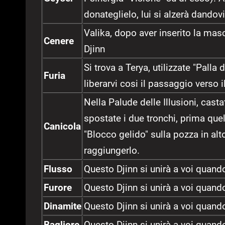
donateglielo, lui si alzerà dandovi
Valika, dopo aver inserito la masc
Cenere
Djinn
Si trova a Terya, utilizzate "Palla 
Furia
liberarvi cosi il passaggio verso il
Nella Palude delle Illusioni, cast
spostate i due tronchi, prima quell
Canicola
"Blocco gelido" sulla pozza in alto
raggiungerlo.
Flusso
Questo Djinn si unirà a voi quand
Furore
Questo Djinn si unirà a voi quand
Dinamite
Questo Djinn si unirà a voi quand
Bagliore
Questo Djinn si unirà a voi quand