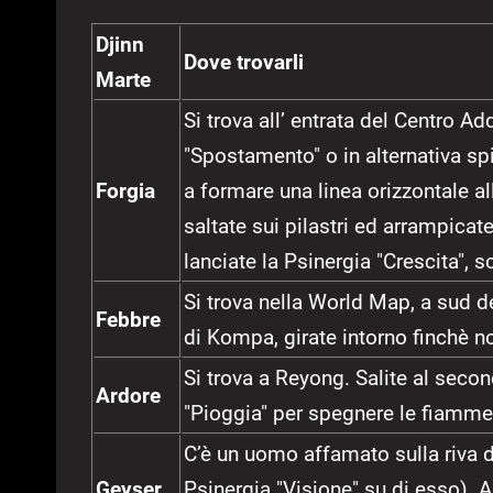
Djinn
Dove trovarli
Marte
Si trova all’ entrata del Centro 
"Spostamento" o in alternativa spi
Forgia
a formare una linea orizzontale all
saltate sui pilastri ed arrampicat
lanciate la Psinergia "Crescita", s
Si trova nella World Map, a sud d
Febbre
di Kompa, girate intorno finchè non
Si trova a Reyong. Salite al secon
Ardore
"Pioggia" per spegnere le fiamme 
C’è un uomo affamato sulla riva d
Geyser
Psinergia "Visione" su di esso). 