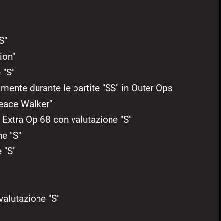
"S"
ion"
 "S"
mente durante le partite "SS" in Outer Ops
eace Walker"
Extra Op 68 con valutazione "S"
ne "S"
 "S"
valutazione "S"