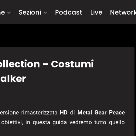
me
Sezioni
Podcast
Live
Networ
ollection – Costumi
Walker
versione rimasterizzata
HD
di
Metal Gear Peace
obiettivi, in questa guida vedremo tutto quello