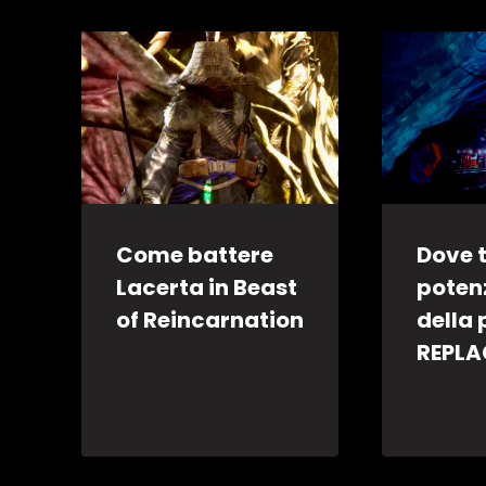
Come battere
Dove t
Lacerta in Beast
poten
of Reincarnation
della 
REPLA