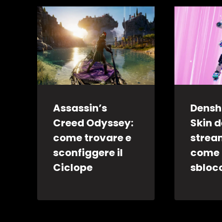
Assassin’s
Densh
Creed Odyssey:
Skin d
come trovare e
strea
sconfiggere il
come
Ciclope
sbloc