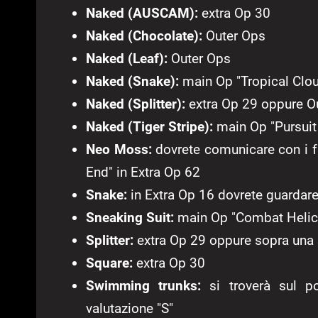
Naked (AUSCAM):
extra Op 30
Naked (Chocolate):
Outer Ops
Naked (Leaf):
Outer Ops
Naked (Snake):
main Op "Tropical Clo
Naked (Splitter):
extra Op 29 oppure O
Naked (Tiger Stripe):
main Op "Pursui
Neo Moss:
dovrete comunicare con i 
End" in Extra Op 62
Snake:
in Extra Op 16 dovrete guardare
Sneaking Suit:
main Op "Combat Helic
Splitter:
extra Op 29 oppure sopra una 
Square:
extra Op 30
Swimming trunks:
si troverà sul p
valutazione "S"