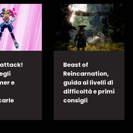
attack!
Beast of
egli
Reincarnation,
mer e
guida ai livelli di
difficoltà e primi
carle
consigli