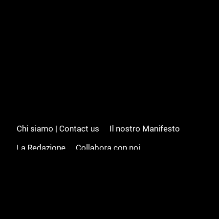
Chi siamo | Contact us
Il nostro Manifesto
La Redazione
Collabora con noi
Advertising/Pubblicità
Modifica il consenso
Cookie policy
Privacy policy
Feed RSS
Sitemap