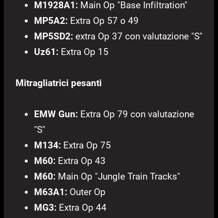
M1928A1:
Main Op "Base Infiltration"
MP5A2:
Extra Op 57 o 49
MP5SD2:
extra Op 37 con valutazione "S"
Uz61:
Extra Op 15
Mitragliatrici pesanti
EMW Gun:
Extra Op 79 con valutazione
"S"
M134:
Extra Op 75
M60:
Extra Op 43
M60:
Main Op "Jungle Train Tracks"
M63A1:
Outer Op
MG3:
Extra Op 44