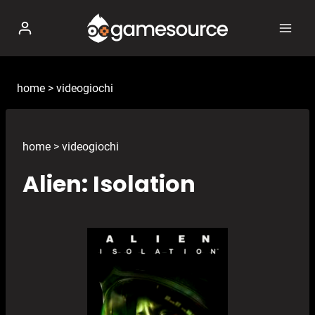
Salta
al
contenuto
home
>
videogiochi
home
>
videogiochi
Alien: Isolation