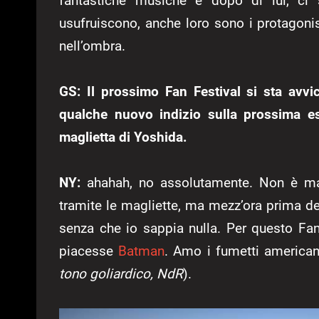
fantastiche musiche e dopo di lui, ci 
usufruiscono, anche loro sono i protagonis
nell’ombra.
GS: Il prossimo Fan Festival si sta avv
qualche nuovo indizio sulla prossima 
maglietta di Yoshida.
NY:
ahahah, no assolutamente. Non è mai 
tramite le magliette, ma mezz’ora prima 
senza che io sappia nulla. Per questo Fan
piacesse
Batman
. Amo i fumetti america
tono goliardico, NdR
).