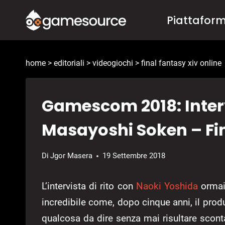
Salta
Piattafor
al
contenuto
home
>
editoriali
>
videogiochi
>
final fantasy xiv online
Gamescom 2018: Interv
Masayoshi Soken – Fi
Di
Jgor Masera
19 Settembre 2018
L’intervista di rito con
Naoki Yoshida
ormai 
incredibile come, dopo cinque anni, il prod
qualcosa da dire senza mai risultare sconta