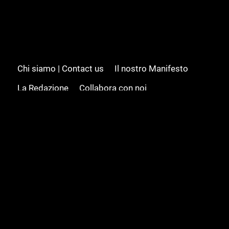
Chi siamo | Contact us
Il nostro Manifesto
La Redazione
Collabora con noi
Advertising/Pubblicità
Modifica il consenso
Cookie policy
Privacy policy
Feed RSS
Sitemap