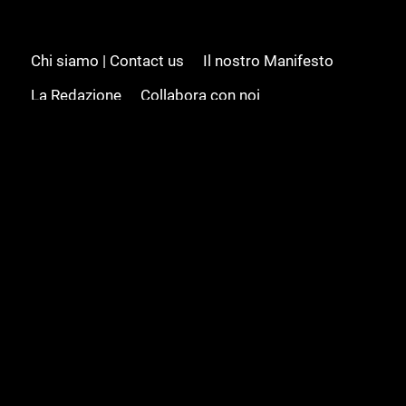
Chi siamo | Contact us
Il nostro Manifesto
La Redazione
Collabora con noi
Advertising/Pubblicità
Modifica il consenso
Cookie policy
Privacy policy
Feed RSS
Sitemap
© 2008 - 2026 Gamesource Italia