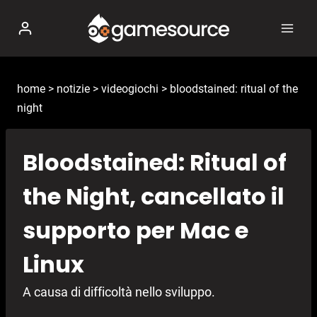
Salta
al
contenuto
home
>
notizie
>
videogiochi
>
bloodstained: ritual of the
night
Bloodstained: Ritual of
the Night, cancellato il
supporto per Mac e
Linux
A causa di difficoltà nello sviluppo.