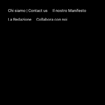
Chi siamo | Contact us
Il nostro Manifesto
La Redazione
Collabora con noi
Advertising/Pubblicità
Modifica il consenso
Cookie policy
Privacy policy
Feed RSS
Sitemap
© 2008 - 2026 Gamesource Italia