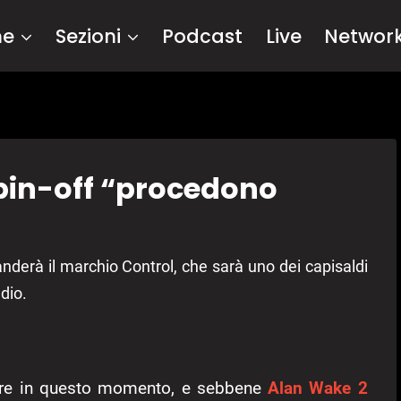
me
Sezioni
Podcast
Live
Networ
 spin-off “procedono
derà il marchio Control, che sarà uno dei capisaldi
dio.
are in questo momento, e sebbene
Alan Wake 2