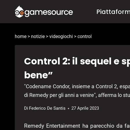
Salta
Piattafor
al
contenuto
home
>
notizie
>
videogiochi
>
control
Control 2: il sequel e
bene”
"Codename Condor, insieme a Control 2, espan
di Remedy per gli anni a venire", afferma lo stu
Di
Federico De Santis
27 Aprile 2023
Remedy Entertainment ha parecchio da f