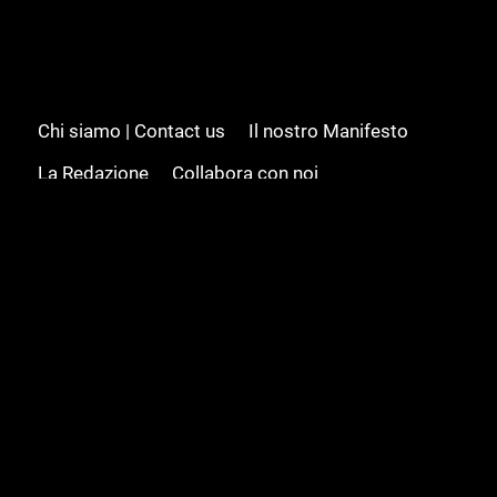
Chi siamo | Contact us
Il nostro Manifesto
La Redazione
Collabora con noi
Advertising/Pubblicità
Modifica il consenso
Cookie policy
Privacy policy
Feed RSS
Sitemap