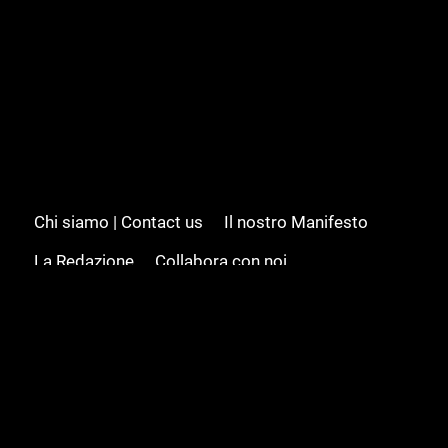
Chi siamo | Contact us
Il nostro Manifesto
La Redazione
Collabora con noi
Advertising/Pubblicità
Modifica il consenso
Cookie policy
Privacy policy
Feed RSS
Sitemap