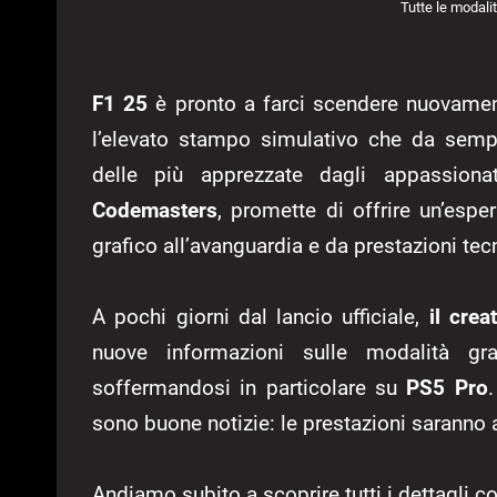
Tutte le modali
F1 25
è pronto a farci scendere nuovamente
l’elevato stampo simulativo che da semp
delle più apprezzate dagli appassionat
Codemasters
, promette di offrire un’espe
grafico all’avanguardia e da prestazioni tec
A pochi giorni dal lancio ufficiale,
il crea
nuove informazioni sulle modalità gr
soffermandosi in particolare su
PS5 Pro
sono buone notizie: le prestazioni saranno 
Andiamo subito a scoprire tutti i dettagli c