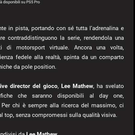
tà disponibili su PS5 Pro
 in pista, portando con sé tutta l’adrenalina e
re contraddistinguono la serie, rendendola una
i di motorsport virtuale. Ancora una volta,
rienza fedele alla realtà, spinta da un comparto
niche da pole position.
tive director del gioco
,
Lee Mathew
, ha svelato
afiche che saranno disponibili al day one,
. Per chi è sempre alla ricerca del massimo, ci
al top, senza compromessi sulla qualità visiva.
ondivisi da
Lee Mathew
.