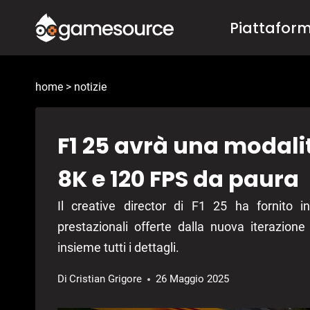
Salta
Piattafor
al
contenuto
home
>
notizie
F1 25 avrà una modali
8K e 120 FPS da paura
Il creative director di F1 25 ha fornito i
prestazionali offerte dalla nuova iterazio
insieme tutti i dettagli.
Di
Cristian Grigore
26 Maggio 2025