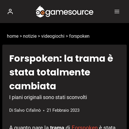
Salta
al
contenuto
home
>
notizie
>
videogiochi
>
forspoken
Forspoken: la trama è
stata totalmente
cambiata
I piani originali sono stati sconvolti
Di
Salvo Cifalinò
21 Febbraio 2023
A quanto pare la
trama
di
Forspoken
è stata