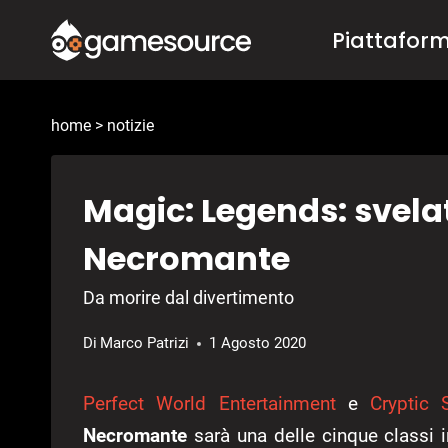
Salta
Piattafor
al
contenuto
home
>
notizie
Magic: Legends: svelat
Necromante
Da morire dal divertimento
Di
Marco Patrizi
1 Agosto 2020
Perfect World Entertainment
e
Cryptic 
Necromante
sarà una delle cinque classi in