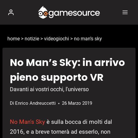
Salta
al
contenuto
home
>
notizie
>
videogiochi
>
no man’s sky
No Man’s Sky: in arrivo
pieno supporto VR
Davanti ai vostri occhi, l'universo
Di
Enrico Andreuccetti
26 Marzo 2019
No Man’s Sky
è sulla bocca di molti dal
2016, e a breve tornerà ad esserlo, non