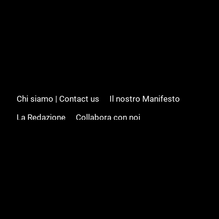
Chi siamo | Contact us
Il nostro Manifesto
La Redazione
Collabora con noi
Advertising/Pubblicità
Modifica il consenso
Cookie policy
Privacy policy
Feed RSS
Sitemap