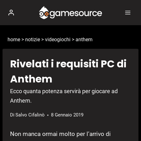
Salta
al
contenuto
home
>
notizie
>
videogiochi
>
anthem
Rivelati i requisiti PC di
Anthem
Ecco quanta potenza servirà per giocare ad
Anthem.
Di
Salvo Cifalinò
8 Gennaio 2019
Non manca ormai molto per l’arrivo di